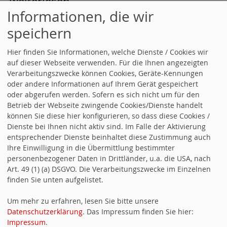
weiterlesen
Informationen, die wir
18.06.2026 12:16
Annika Klose zum
speichern
Arbeitszeitgesetz
Hier finden Sie Informationen, welche Dienste / Cookies wir
Arbeitszeitgesetz: Flexibilisierung ist
auf dieser Webseite verwenden. Für die Ihnen angezeigten
keine Einbahnstraße Im
Verarbeitungszwecke können Cookies, Geräte-Kennungen
oder andere Informationen auf Ihrem Gerät gespeichert
Koalitionsvertrag ist festgehalten, dass
oder abgerufen werden. Sofern es sich nicht um für den
die neue Arbeitszeitregelung keine
Betrieb der Webseite zwingende Cookies/Dienste handelt
können Sie diese hier konfigurieren, so dass diese Cookies /
Ausweitung der Arbeitszeit gegen den
Dienste bei Ihnen nicht aktiv sind. Im Falle der Aktivierung
entsprechender Dienste beinhaltet diese Zustimmung auch
Willen der Beschäftigten sein darf, so
Ihre Einwilligung in die Übermittlung bestimmter
Annika Klose. „Wir haben im
personenbezogener Daten in Drittländer, u.a. die USA, nach
Art. 49 (1) (a) DSGVO. Die Verarbeitungszwecke im Einzelnen
Koalitionsvertrag explizit vereinbart,
finden Sie unten aufgelistet.
dass eine solche Reform auch und
Um mehr zu erfahren, lesen Sie bitte unsere
gerade im Sinne der Vereinbarkeit von
Datenschutzerklärung
. Das Impressum finden Sie hier:
Familie und Beruf ausgestaltet werden
Impressum
.