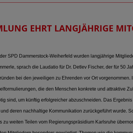
LUNG EHRT LANGJÄHRIGE MIT
er SPD Dammerstock-Weiherfeld wurden langjährige Mitglieder 
rle, sprach die Laudatio für Dr. Detlev Fischer, der für 50 Ja
gründen bei den jeweiligen zu Ehrenden vor Ort vorgenommen. 
ielformulierungen, die den Menschen konkrete und attraktive Z
tig sind, um künftig erfolgreicher abzuschneiden. Das Ergebnis 
eil und deren nachhaltige Kommunikation zurückgeführt wurde. 
s zu weiten Teilen vom Regierungspräsidium Karlsruhe übern
n den Mitgliedern besonders gewürdigt. Themen wie die kommun