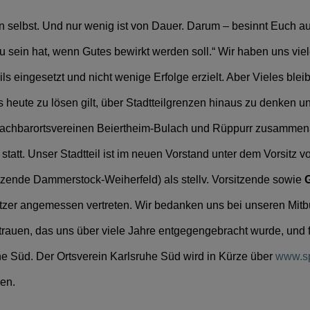
n selbst. Und nur wenig ist von Dauer. Darum – besinnt Euch auf
 sein hat, wenn Gutes bewirkt werden soll.“ Wir haben uns viel
eingesetzt und nicht wenige Erfolge erzielt. Aber Vieles blei
heute zu lösen gilt, über Stadtteilgrenzen hinaus zu denken un
achbarortsvereinen Beiertheim-Bulach und Rüppurr zusammen
att. Unser Stadtteil ist im neuen Vorstand unter dem Vorsitz 
zende Dammerstock-Weiherfeld) als stellv. Vorsitzende sowie
itzer angemessen vertreten. Wir bedanken uns bei unseren Mit
rtrauen, das uns über viele Jahre entgegengebracht wurde, und f
he Süd.
Der Ortsverein Karlsruhe Süd wird in Kürze über
www.sp
ren.