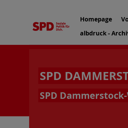
Homepage
Vo
albdruck - Archi
SPD DAMMERST
SPD Dammerstock-