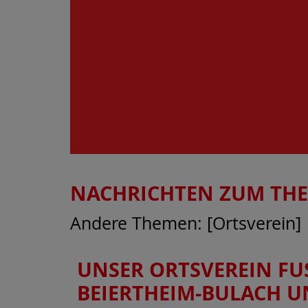
NACHRICHTEN ZUM TH
Andere Themen: [Ortsverein]
UNSER ORTSVEREIN FU
BEIERTHEIM-BULACH U