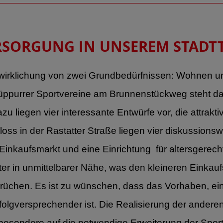
ORGUNG IN UNSEREM STADTTE
erwirklichung von zwei Grundbedürfnissen: Wohnen un
 Rüppurrer Sportvereine am Brunnenstückweg steht 
u liegen vier interessante Entwürfe vor, die attra
oss in der Rastatter Straße liegen vier diskussions
inkaufsmarkt und eine Einrichtung für altersgerech
er in unmittelbarer Nähe, was den kleineren Einkauf
rüchen. Es ist zu wünschen, dass das Vorhaben, ei
olgversprechender ist. Die Realisierung der anderen
sbesondere auf die notwendige Erweiterung der Sp